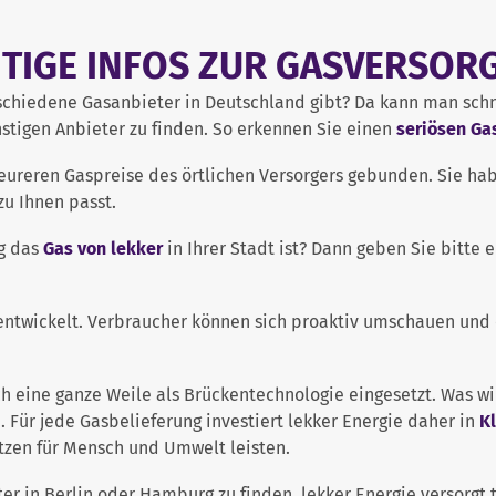
TIGE INFOS ZUR GASVERSO
schiedene Gasanbieter in Deutschland gibt? Da kann man schne
nstigen Anbieter zu finden. So erkennen Sie einen
seriösen Ga
ureren Gaspreise des örtlichen Versorgers gebunden. Sie haben
 zu Ihnen passt.
ig das
Gas von lekker
in Ihrer Stadt ist? Dann geben Sie bitte 
 entwickelt. Verbraucher können sich proaktiv umschauen und
h eine ganze Weile als Brückentechnologie eingesetzt. Was w
 Für jede Gasbelieferung investiert lekker Energie daher in
K
utzen für Mensch und Umwelt leisten.
eter in Berlin oder Hamburg zu finden. lekker Energie versorg