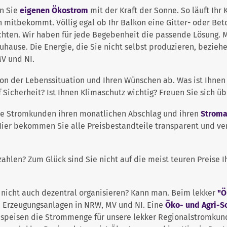
n Sie
eigenen Ökostrom
mit der Kraft der Sonne. So läuft Ihr
 mitbekommt. Völlig egal ob Ihr Balkon eine Gitter- oder Be
öchten. Wir haben für jede Begebenheit die passende Lösung.
uhause. Die Energie, die Sie nicht selbst produzieren, bezie
V und NI.
on der Lebenssituation und Ihren Wünschen ab. Was ist Ihnen b
f Sicherheit? Ist Ihnen Klimaschutz wichtig? Freuen Sie sich ü
iele Stromkunden ihren monatlichen Abschlag und ihren
Stroma
 Hier bekommen Sie alle Preisbestandteile transparent und vers
ahlen? Zum Glück sind Sie nicht auf die meist teuren Preise I
nicht auch dezentral organisieren? Kann man. Beim lekker
"Ö
 Erzeugungsanlagen in NRW, MV und NI. Eine
Öko- und Agri-S
eisen die Strommenge für unsere lekker Regionalstromkunden