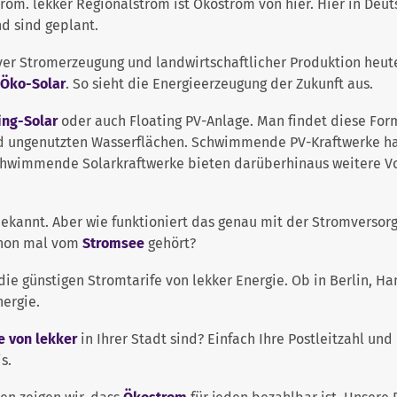
m. lekker Regionalstrom ist Ökostrom von hier. Hier in Deuts
d sind geplant.
r Stromerzeugung und landwirtschaftlicher Produktion heute
 Öko-Solar
. So sieht die Energieerzeugung der Zukunft aus.
ing-Solar
oder auch Floating PV-Anlage. Man findet diese For
 ungenutzten Wasserflächen. Schwimmende PV-Kraftwerke habe
chwimmende Solarkraftwerke bieten darüberhinaus weitere Vo
ekannt. Aber wie funktioniert das genau mit der Stromversor
chon mal vom
Stromsee
gehört?
ie günstigen Stromtarife von lekker Energie. Ob in Berlin, H
nergie.
e von lekker
in Ihrer Stadt sind? Einfach Ihre Postleitzahl un
s.