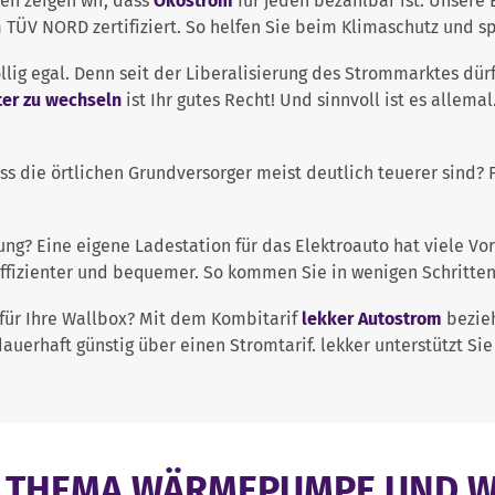
sen zeigen wir, dass
Ökostrom
für jeden bezahlbar ist. Unsere
 TÜV NORD zertifiziert. So helfen Sie beim Klimaschutz und s
llig egal. Denn seit der Liberalisierung des Strommarktes dür
er zu wechseln
ist Ihr gutes Recht! Und sinnvoll ist es allema
ss die örtlichen Grundversorger meist deutlich teuerer sind?
ng? Eine eigene Ladestation für das Elektroauto hat viele Vort
 effizienter und bequemer. So kommen Sie in wenigen Schritte
für Ihre Wallbox? Mit dem Kombitarif
lekker Autostrom
bezieh
auerhaft günstig über einen Stromtarif. lekker unterstützt Si
M THEMA WÄRMEPUMPE UND 