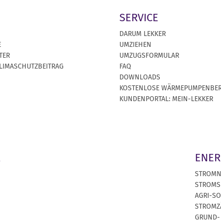
SERVICE
DARUM LEKKER
E
UMZIEHEN
TER
UMZUGSFORMULAR
KLIMASCHUTZBEITRAG
FAQ
DOWNLOADS
KOSTENLOSE WÄRMEPUMPENBE
KUNDENPORTAL: MEIN-LEKKER
A
ENER
STROM
STROMS
AGRI-S
STROMZ
GRUND-