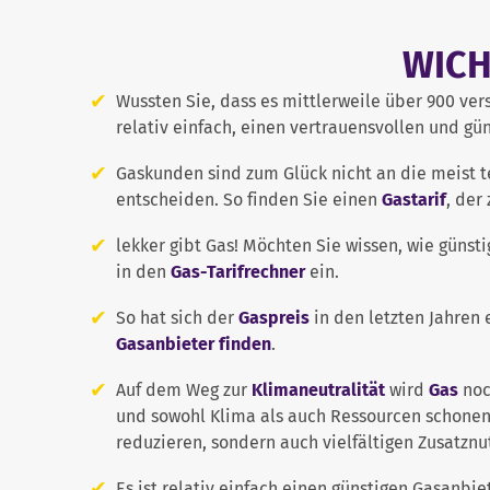
WICH
Wussten Sie, dass es mittlerweile über 900 ver
relativ einfach, einen vertrauensvollen und gü
Gaskunden sind zum Glück nicht an die meist te
entscheiden. So finden Sie einen
Gastarif
, der
lekker gibt Gas! Möchten Sie wissen, wie günst
in den
Gas-Tarifrechner
ein.
So hat sich der
Gaspreis
in den letzten Jahren
Gasanbieter finden
.
Auf dem Weg zur
Klimaneutralität
wird
Gas
noc
und sowohl Klima als auch Ressourcen schonen.
reduzieren, sondern auch vielfältigen Zusatzn
Es ist relativ einfach einen günstigen Gasanbi