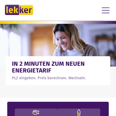
FÜR ZUHAUSE
Zum Inhalt springen
FÜR UNTERNEHMEN
STROM
LOGIN
KONTAKT
ÜBER UNS
GAS
IN 2 MINUTEN ZUM NEUEN
WÄRME
ENERGIETARIF
PLZ eingeben. Preis berechnen. Wechseln.
SOLAR
SERVICE
JETZT PREIS BERECHNEN