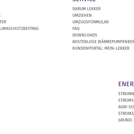
DARUM LEKKER
E
UMZIEHEN
TER
UMZUGSFORMULAR
KLIMASCHUTZBEITRAG
FAQ
DOWNLOADS
KOSTENLOSE WÄRMEPUMPENBE
KUNDENPORTAL: MEIN-LEKKER
A
ENER
STROM
STROMS
AGRI-S
STROMZ
GRUND-