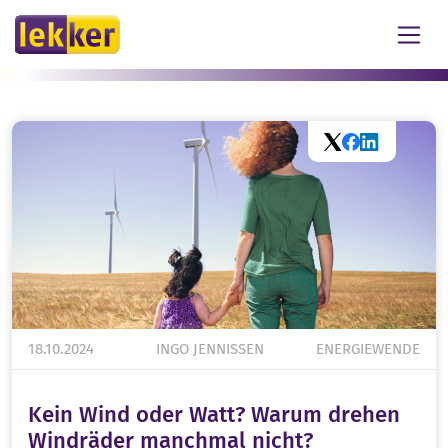
Skip to Content
Twitter
Facebook
LinkedIn
18.10.2024
INGO JENNISSEN
ENERGIEWENDE
Kein Wind oder Watt? Warum drehen
Windräder manchmal nicht?