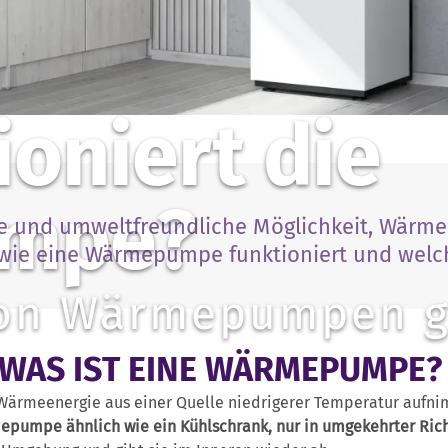
ioniert die
mpe?
te und umweltfreundliche Möglichkeit, Wärme
 wie eine Wärmepumpe funktioniert und welch
von Wärmepumpen g
WAS IST EINE WÄRMEPUMPE
s Wärmeenergie aus einer Quelle niedrigerer Temperatur aufn
pumpe ähnlich wie ein Kühlschrank, nur in umgekehrter Ric