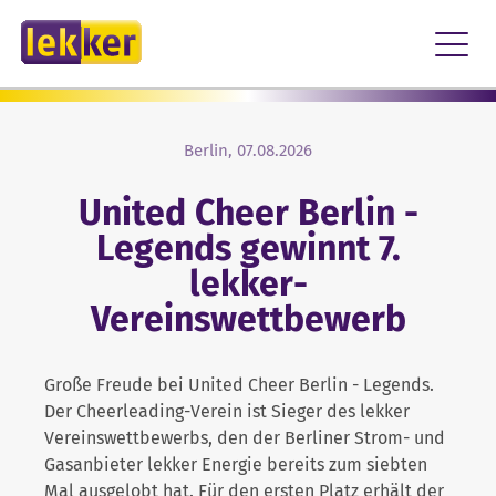
FÜR ZUHAUSE
Zum Inhalt springen
FÜR UNTERNEHMEN
KARRIERE
LOGIN
KONTAKT
ÜBER UNS
Berlin, 07.08.2026
United Cheer Berlin -
PRESSE
Legends gewinnt 7.
lekker-
ENGAGEMENT
Vereinswettbewerb
NACHHALTIGKEIT
Große Freude bei United Cheer Berlin - Legends.
Der Cheerleading-Verein ist Sieger des lekker
Vereinswettbewerbs, den der Berliner Strom- und
Gasanbieter lekker Energie bereits zum siebten
Mal ausgelobt hat. Für den ersten Platz erhält der