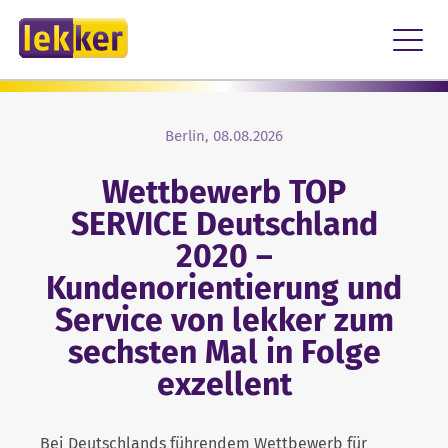
FÜR ZUHAUSE
Zum Inhalt springen
FÜR UNTERNEHMEN
KARRIERE
LOGIN
KONTAKT
ÜBER UNS
Berlin, 08.08.2026
Wettbewerb TOP
PRESSE
SERVICE Deutschland
2020 –
ENGAGEMENT
Kundenorientierung und
Service von lekker zum
NACHHALTIGKEIT
sechsten Mal in Folge
exzellent
Bei Deutschlands führendem Wettbewerb für